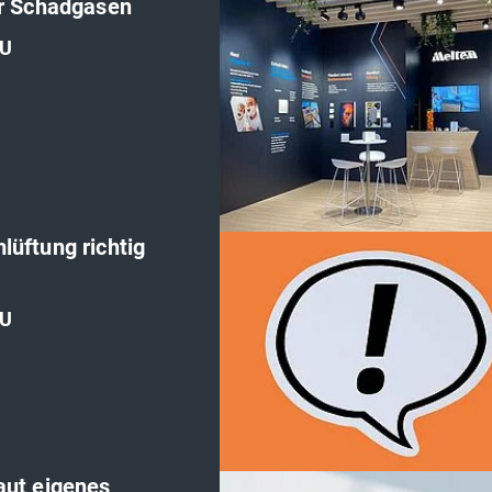
r Schadgasen
U
'
üftung richtig
U
'
ut eigenes