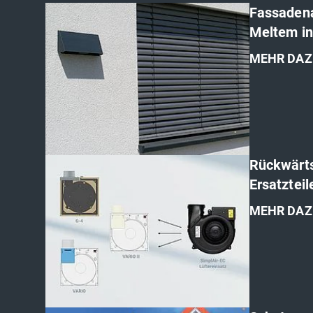
Fassaden
Meltem i
MEHR DAZ
'
Rückwärt
Ersatztei
MEHR DAZ
'