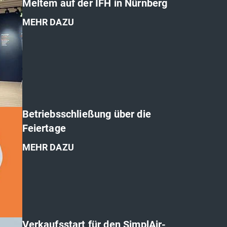
Meltem auf der IFH in Nürnberg
MEHR DAZU
Betriebsschließung über die
Feiertage
MEHR DAZU
Verkaufsstart für den SimplAir-