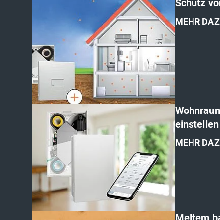
Schutz vo
MEHR DAZ
'
Wohnrauml
einstellen
MEHR DAZ
'
Meltem ba