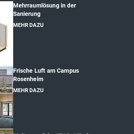
Mehrraumlösung in der
Sanierung
MEHR DAZU
Frische Luft am Campus
Rosenheim
MEHR DAZU