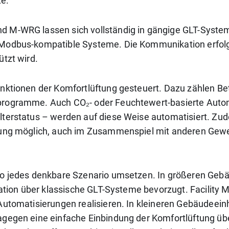
te.
d M-WRG lassen sich vollständig in gängige GLT-System
 Modbus-kompatible Systeme. Die Kommunikation erfolgt
ützt wird.
unktionen der Komfortlüftung gesteuert. Dazu zählen Be
programme. Auch CO₂- oder Feuchtewert-basierte Auto
terstatus – werden auf diese Weise automatisiert. Zud
erung möglich, auch im Zusammenspiel mit anderen Gew
 so jedes denkbare Szenario umsetzen. In größeren G
ration über klassische GLT-Systeme bevorzugt. Facility M
Automatisierungen realisieren. In kleineren Gebäudeein
dagegen eine einfache Einbindung der Komfortlüftung 