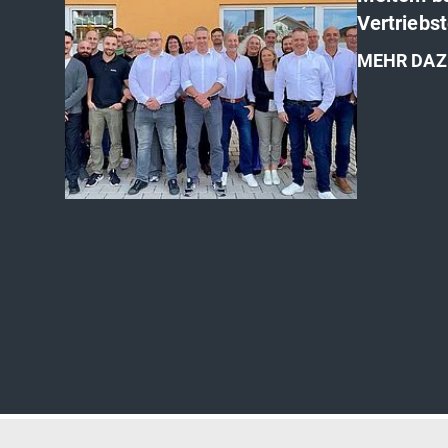
Vertriebs
MEHR DAZ
'