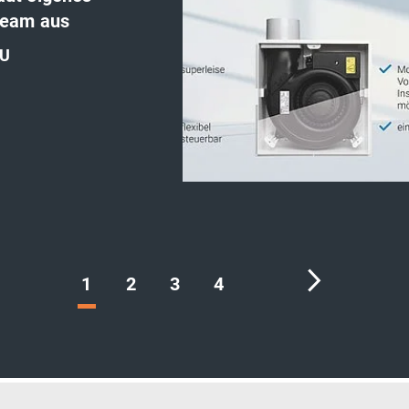
team aus
U
'
1
2
3
4