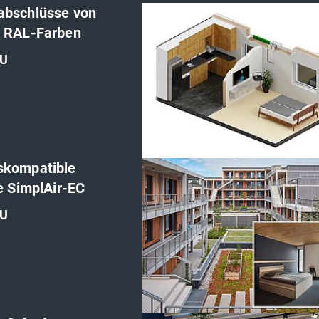
abschlüsse von
n RAL-Farben
U
'
skompatible
le SimplAir-EC
U
'