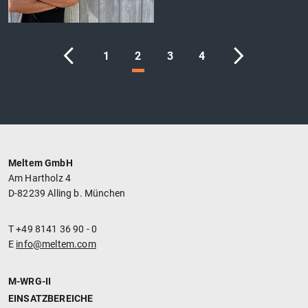
'
1
2
3
4
Meltem GmbH
Am Hartholz 4
D-82239 Alling b. München
T +49 8141 36 90 - 0
E
info@meltem.com
M-WRG-II
EINSATZBEREICHE