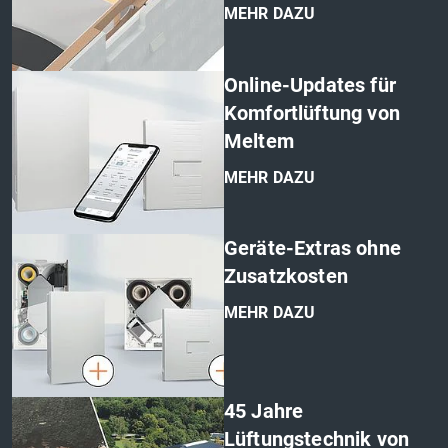
MEHR DAZU
'
Online-Updates für
Komfortlüftung von
Meltem
MEHR DAZU
'
Geräte-Extras ohne
Zusatzkosten
MEHR DAZU
'
45 Jahre
Lüftungstechnik von