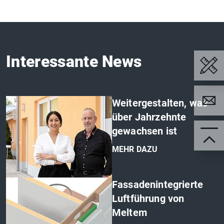
Interessante News
Weitergestalten, was
über Jahrzehnte
gewachsen ist
MEHR DAZU
'
Fassadenintegrierte
Luftführung von
Meltem