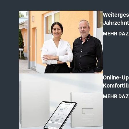
Weiterges
Jahrzehnt
MEHR DAZ
'
Online-Up
Komfortlü
MEHR DAZ