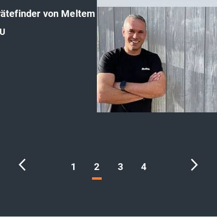
ätefinder von Meltem
U
'
1
2
3
4