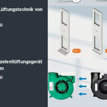
'
Lüftungstechnik von
U
'
zelentlüftungsgerät
em
U
'